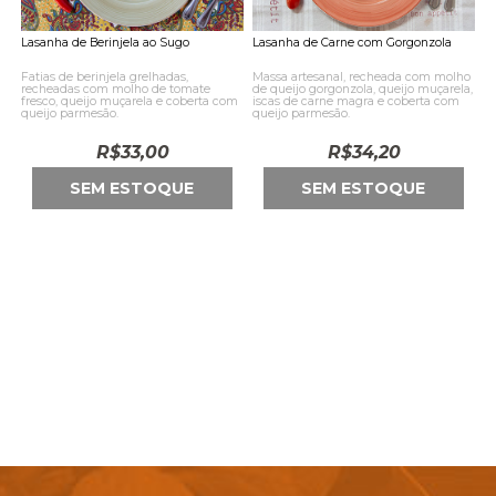
Lasanha de Berinjela ao Sugo
Lasanha de Carne com Gorgonzola
Fatias de berinjela grelhadas,
Massa artesanal, recheada com molho
recheadas com molho de tomate
de queijo gorgonzola, queijo muçarela,
fresco, queijo muçarela e coberta com
iscas de carne magra e coberta com
queijo parmesão.
queijo parmesão.
R$
33,00
R$
34,20
SEM ESTOQUE
SEM ESTOQUE