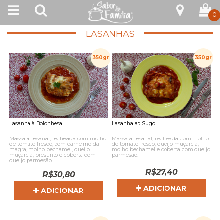
0
LASANHAS
350gr
350gr
Lasanha à Bolonhesa
Lasanha ao Sugo
Massa artesanal, recheada com molho
Massa artesanal, recheada com molho
de tomate fresco, com carne moída
de tomate fresco, queijo muçarela,
magra, molho bechamel, queijo
molho bechamel e coberta com queijo
muçarela, presunto e coberta com
parmesão.
queijo parmesão.
R$
27,40
R$
30,80
ADICIONAR
ADICIONAR