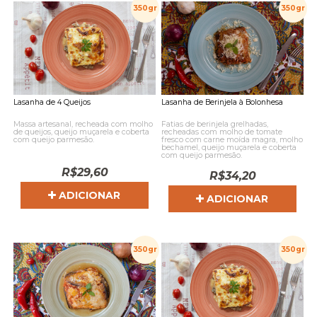
350gr
350gr
Lasanha de 4 Queijos
Lasanha de Berinjela à Bolonhesa
Massa artesanal, recheada com molho
Fatias de berinjela grelhadas,
de queijos, queijo muçarela e coberta
recheadas com molho de tomate
com queijo parmesão.
fresco com carne moída magra, molho
bechamel, queijo muçarela e coberta
com queijo parmesão.
R$
29,60
R$
34,20
ADICIONAR
ADICIONAR
350gr
350gr