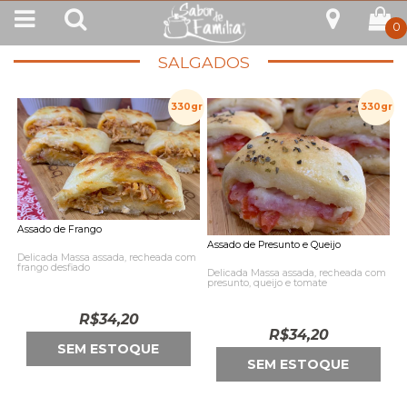
0
SALGADOS
330gr
330gr
Assado de Frango
Assado de Presunto e Queijo
Delicada Massa assada, recheada com
frango desfiado
Delicada Massa assada, recheada com
presunto, queijo e tomate
R$
34,20
R$
34,20
SEM ESTOQUE
SEM ESTOQUE