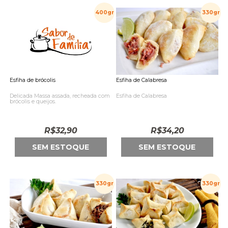
400gr
330gr
Esfiha de brócolis
Esfiha de Calabresa
Delicada Massa assada, recheada com
Esfiha de Calabresa
brócolis e queijos.
R$
32,90
R$
34,20
SEM ESTOQUE
SEM ESTOQUE
330gr
330gr