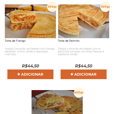
500gr
500gr
Torta de Frango
Torta de Palmito
Massa crocante, recheada com frango
Massa crocante recheada com e
desfiado, milho verde e requeijão
palmitos picados, ervilhas frescas e
cremoso
azeitona verde
R$
44,50
R$
44,50
ADICIONAR
ADICIONAR
400gr