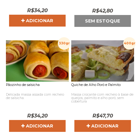
R$
34,20
R$
42,80
ADICIONAR
SEM ESTOQUE
330gr
400gr
Pãozinho de salsicha
Quiche de Alho Poró e Palmito
Delicada massa assada com recheio
Massa crocante com recheio à base de
de salsicha.
queijos, palmito e alho poró, sem
cobertura
R$
34,20
R$
47,70
ADICIONAR
ADICIONAR