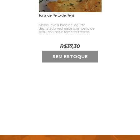
Torta de Peito de Peru
Massa leve à base de iogurte
desnatado, recheada com peito de
peru, ervilhas e tomates frescos
R$
37,30
SEM ESTOQUE