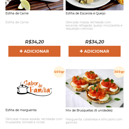
Esfiha de Carne
Esfiha de Escarola e Queijo
Esfiha de Carne
Delicada massa recheada com
escarola refogada, queijo mozzarella e
requeijão cremoso
R$
34,20
R$
34,20
ADICIONAR
ADICIONAR
400gr
300gr
Esfiha de marguerita
Mix de Brusquetas (6 unidades)
Delicada massa assada, recheada com
Marguerita, calabresa e alho poró com
mussarela, tomate e ricota.
palmito