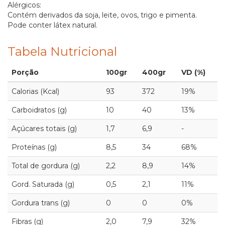
Alérgicos:
Contém derivados da soja, leite, ovos, trigo e pimenta.
Pode conter látex natural.
Tabela Nutricional
Porção
100gr
400gr
VD (%)
Calorias (Kcal)
93
372
19%
Carboidratos (g)
10
40
13%
Açúcares totais (g)
1,7
6,9
-
Proteínas (g)
8,5
34
68%
Total de gordura (g)
2,2
8,9
14%
Gord. Saturada (g)
0,5
2,1
11%
Gordura trans (g)
0
0
0%
Fibras (g)
2,0
7,9
32%