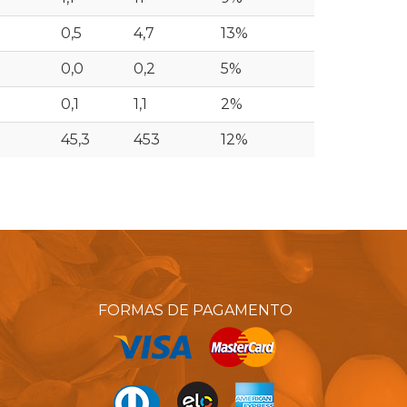
0,5
4,7
13%
0,0
0,2
5%
0,1
1,1
2%
45,3
453
12%
FORMAS DE PAGAMENTO