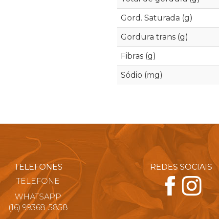
Gord. Saturada (g)
Gordura trans (g)
Fibras (g)
Sódio (mg)
TELEFONES
REDES SOCIAIS
TELEFONE
WHATSAPP
(16) 99368-5858