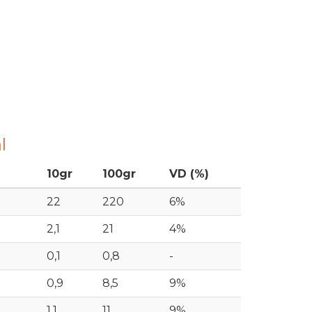
l
10gr
100gr
VD (%)
22
220
6%
2,1
21
4%
0,1
0,8
-
0,9
8,5
9%
1,1
11
9%