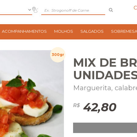
C
ACOMPANHAMENTOS
MOLHOS
SALGADOS
SOBREMES
300gr
MIX DE B
UNIDADES
Marguerita, calab
42,80
R$