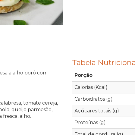
Tabela Nutriciona
resa a alho poró com
Porção
Calorias (Kcal)
Carboidratos (g)
calabresa, tomate cereja,
bola, queijo parmesão,
Açúcares totais (g)
 fresca, alho.
Proteínas (g)
Total de gordura (g)